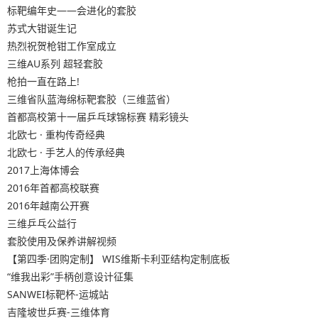
标靶编年史——会进化的套胶
苏式大钳诞生记
热烈祝贺枪钳工作室成立
三维AU系列 超轻套胶
枪拍一直在路上!
三维省队蓝海绵标靶套胶（三维蓝省）
首都高校第十一届乒乓球锦标赛 精彩镜头
北欧七 · 重构传奇经典
北欧七 · 手艺人的传承经典
2017上海体博会
2016年首都高校联赛
2016年越南公开赛
三维乒乓公益行
套胶使用及保养讲解视频
【第四季·团购定制】 WIS维斯卡利亚结构定制底板
“维我出彩”手柄创意设计征集
SANWEI标靶杯-运城站
吉隆坡世乒赛-三维体育