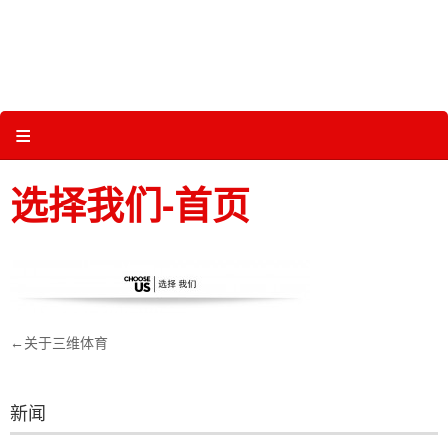
Skip
to
content
关于三维体育 |
产品图册 |
科技 |
多媒体
≡
选择我们-首页
文
关于三维体育
章
导
新闻
航