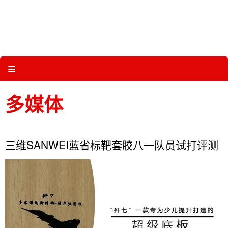
Skip
to
content
关于三维体育 |
产品图册 |
科技 |
多媒体
≡
多媒体
三维SANWEI蓝省标靶套胶八一队员试打评测