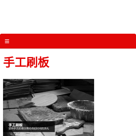
Skip
to
content
关于三维体育 |
产品图册 |
科技 |
多媒体
≡
手工刷板