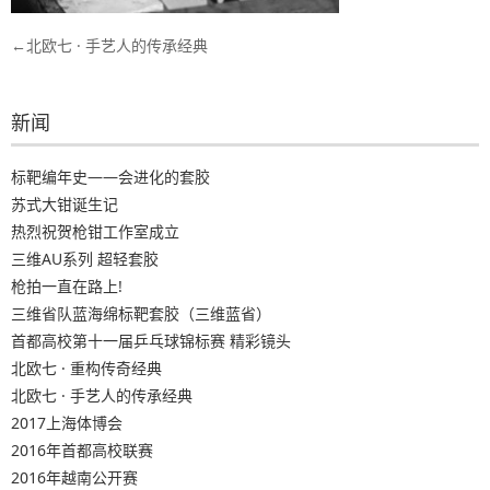
文
北欧七 · 手艺人的传承经典
章
导
新闻
航
标靶编年史——会进化的套胶
苏式大钳诞生记
热烈祝贺枪钳工作室成立
三维AU系列 超轻套胶
枪拍一直在路上!
三维省队蓝海绵标靶套胶（三维蓝省）
首都高校第十一届乒乓球锦标赛 精彩镜头
北欧七 · 重构传奇经典
北欧七 · 手艺人的传承经典
2017上海体博会
2016年首都高校联赛
2016年越南公开赛