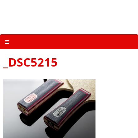
Skip
to
content
关于三维体育 |
产品图册 |
科技 |
多媒体
≡
_DSC5215