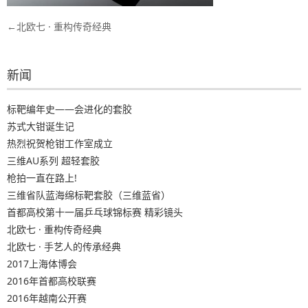
文
北欧七 · 重构传奇经典
章
导
新闻
航
标靶编年史——会进化的套胶
苏式大钳诞生记
热烈祝贺枪钳工作室成立
三维AU系列 超轻套胶
枪拍一直在路上!
三维省队蓝海绵标靶套胶（三维蓝省）
首都高校第十一届乒乓球锦标赛 精彩镜头
北欧七 · 重构传奇经典
北欧七 · 手艺人的传承经典
2017上海体博会
2016年首都高校联赛
2016年越南公开赛