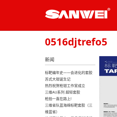
Skip
to
content
0516djtrefo5
新闻
标靶编年史——会进化的套胶
苏式大钳诞生记
热烈祝贺枪钳工作室成立
三维AU系列 超轻套胶
枪拍一直在路上!
三维省队蓝海绵标靶套胶（三
维蓝省）