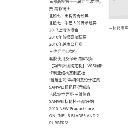
首都高校第十一届乒乓球锦标
赛 精彩镜头
北欧七 · 重构传奇经典
北欧七 · 手艺人的传承经典
文
标靶编
2017上海体博会
章
2016年首都高校联赛
导
2016年越南公开赛
航
三维乒乓公益行
套胶使用及保养讲解视频
【第四季·团购定制】 WIS维斯
卡利亚结构定制底板
“维我出彩”手柄创意设计征集
SANWEI标靶杯-运城站
吉隆坡世乒赛-三维体育
SANWEI标靶杯-石家庄站
2015 NEW Products are
ONLINE!! 3 BLADES AND 2
RUBBERS!