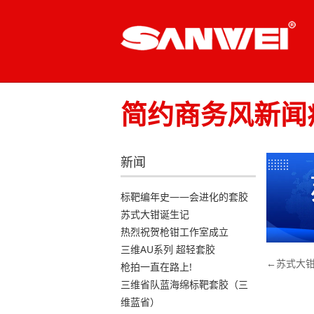
Skip
to
content
简约商务风新闻疫
新闻
标靶编年史——会进化的套胶
苏式大钳诞生记
热烈祝贺枪钳工作室成立
三维AU系列 超轻套胶
文
苏式大
枪拍一直在路上!
章
三维省队蓝海绵标靶套胶（三
导
维蓝省）