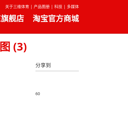
关于三维体育 |
产品图册 |
科技 |
多媒体
东旗舰店
淘宝官方商城
(3)
分享到
60