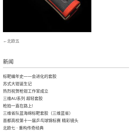
文
北欧五
章
导
新闻
航
标靶编年史——会进化的套胶
苏式大钳诞生记
热烈祝贺枪钳工作室成立
三维AU系列 超轻套胶
枪拍一直在路上!
三维省队蓝海绵标靶套胶（三维蓝省）
首都高校第十一届乒乓球锦标赛 精彩镜头
北欧七 · 重构传奇经典