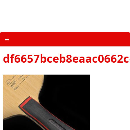
Skip
to
content
关于三维体育 |
产品图册 |
科技 |
多媒体
≡
df6657bceb8eaac0662c