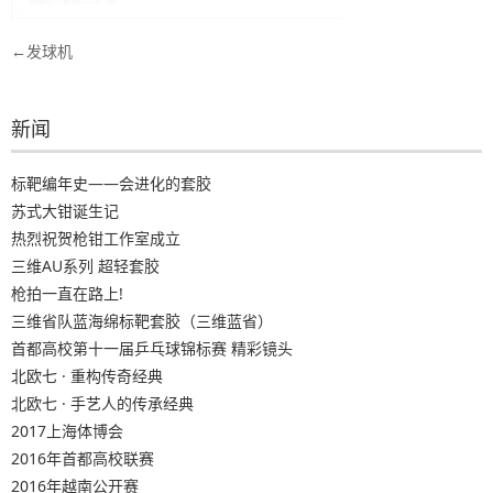
文
发球机
章
导
新闻
航
标靶编年史——会进化的套胶
苏式大钳诞生记
热烈祝贺枪钳工作室成立
三维AU系列 超轻套胶
枪拍一直在路上!
三维省队蓝海绵标靶套胶（三维蓝省）
首都高校第十一届乒乓球锦标赛 精彩镜头
北欧七 · 重构传奇经典
北欧七 · 手艺人的传承经典
2017上海体博会
2016年首都高校联赛
2016年越南公开赛