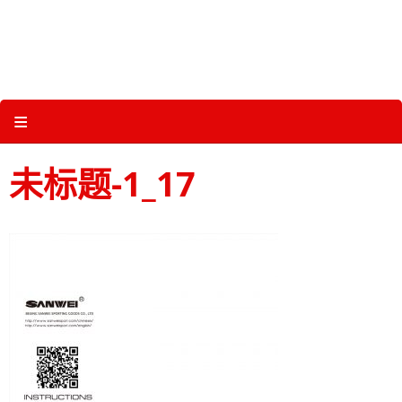
Skip
to
content
关于三维体育 |
产品图册 |
科技 |
多媒体
≡
未标题-1_17