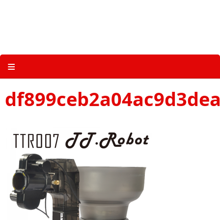
Skip
to
content
关于三维体育 |
产品图册 |
科技 |
多媒体
≡
df899ceb2a04ac9d3dea