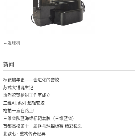
文
发球机
章
导
新闻
航
标靶编年史——会进化的套胶
苏式大钳诞生记
热烈祝贺枪钳工作室成立
三维AU系列 超轻套胶
枪拍一直在路上!
三维省队蓝海绵标靶套胶（三维蓝省）
首都高校第十一届乒乓球锦标赛 精彩镜头
北欧七 · 重构传奇经典