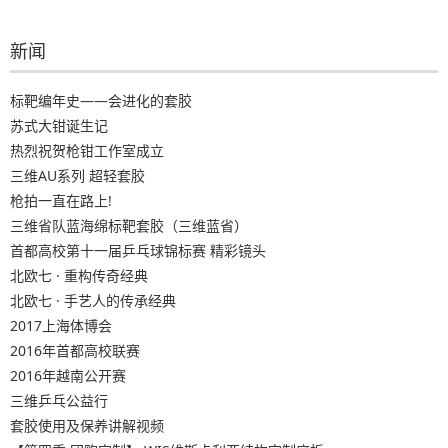
章
导
新闻
航
标靶编年史——会进化的套胶
苏式大钳诞生记
热烈祝贺枪钳工作室成立
三维AU系列 超轻套胶
枪拍一直在路上!
三维省队蓝海绵标靶套胶（三维蓝省）
首都高校第十一届乒乓球锦标赛 精彩镜头
北欧七 · 重构传奇经典
北欧七 · 手艺人的传承经典
2017上海体博会
2016年首都高校联赛
2016年越南公开赛
三维乒乓公益行
套胶使用及保养讲解视频