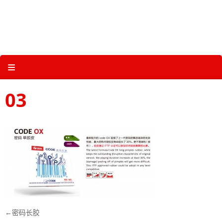
Skip
to
content
关于三维体育 |
产品图册 |
科技 |
多媒体
≡
03
文
密码长胶