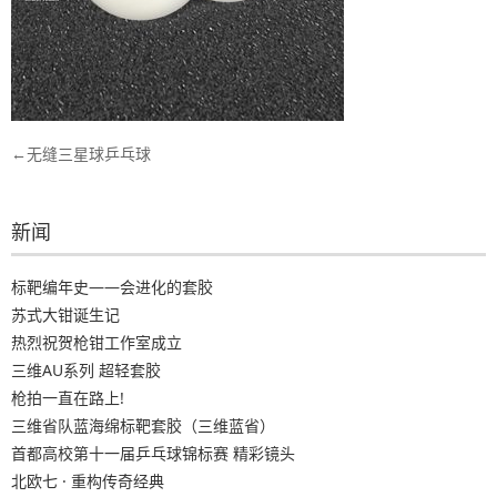
文
无缝三星球乒乓球
章
导
新闻
航
标靶编年史——会进化的套胶
苏式大钳诞生记
热烈祝贺枪钳工作室成立
三维AU系列 超轻套胶
枪拍一直在路上!
三维省队蓝海绵标靶套胶（三维蓝省）
首都高校第十一届乒乓球锦标赛 精彩镜头
北欧七 · 重构传奇经典