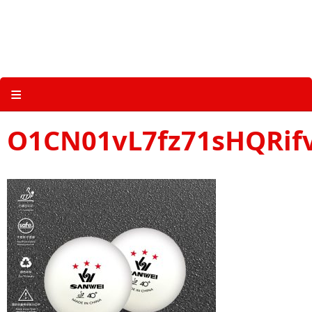
Skip
to
content
关于三维体育 |
产品图册 |
科技 |
多媒体
≡
O1CN01vL7fz71sHQRif