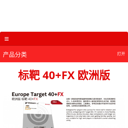
Skip
to
content
关于三维体育 |
产品图册 |
科技 |
多媒体
≡
产品分类
打开
标靶 40+FX 欧洲版