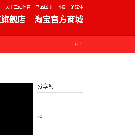
关于三维体育 |
产品图册 |
科技 |
多媒体
东旗舰店
淘宝官方商城
打开
分享到
60