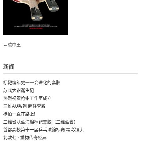
文
碳中王
章
导
新闻
航
标靶编年史——会进化的套胶
苏式大钳诞生记
热烈祝贺枪钳工作室成立
三维AU系列 超轻套胶
枪拍一直在路上!
三维省队蓝海绵标靶套胶（三维蓝省）
首都高校第十一届乒乓球锦标赛 精彩镜头
北欧七 · 重构传奇经典