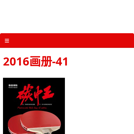
Skip
to
content
关于三维体育 |
产品图册 |
科技 |
多媒体
≡
2016画册-41