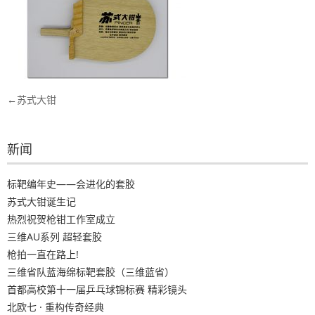
文
苏式大钳
章
导
新闻
航
标靶编年史——会进化的套胶
苏式大钳诞生记
热烈祝贺枪钳工作室成立
三维AU系列 超轻套胶
枪拍一直在路上!
三维省队蓝海绵标靶套胶（三维蓝省）
首都高校第十一届乒乓球锦标赛 精彩镜头
北欧七 · 重构传奇经典