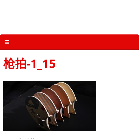
Skip
to
content
关于三维体育 |
产品图册 |
科技 |
多媒体
≡
枪拍-1_15