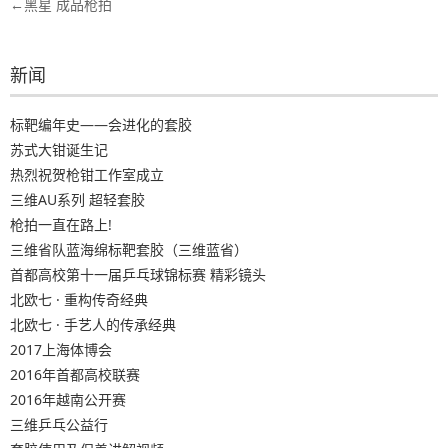
文
黑星 成品枪拍
章
导
新闻
航
标靶编年史——会进化的套胶
苏式大钳诞生记
热烈祝贺枪钳工作室成立
三维AU系列 超轻套胶
枪拍一直在路上!
三维省队蓝海绵标靶套胶（三维蓝省）
首都高校第十一届乒乓球锦标赛 精彩镜头
北欧七 · 重构传奇经典
北欧七 · 手艺人的传承经典
2017上海体博会
2016年首都高校联赛
2016年越南公开赛
三维乒乓公益行