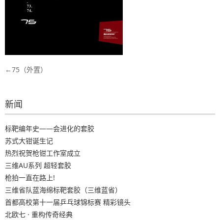
文
75（外置）
章
导
新闻
航
标靶编年史——会进化的套胶
苏式大钳诞生记
热烈祝贺枪钳工作室成立
三维AU系列 超轻套胶
枪拍一直在路上!
三维省队蓝海绵标靶套胶（三维蓝省）
首都高校第十一届乒乓球锦标赛 精彩镜头
北欧七 · 重构传奇经典