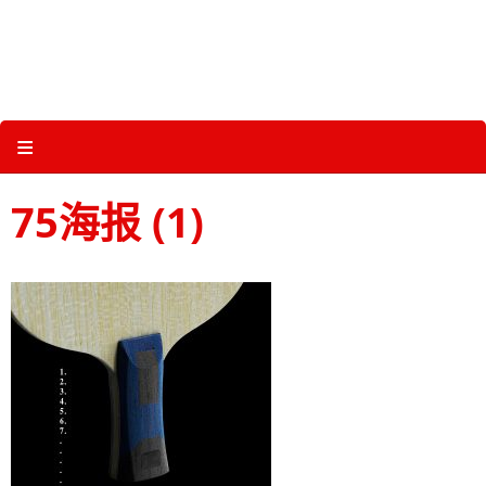
Skip
to
content
关于三维体育 |
产品图册 |
科技 |
多媒体
≡
75海报 (1)