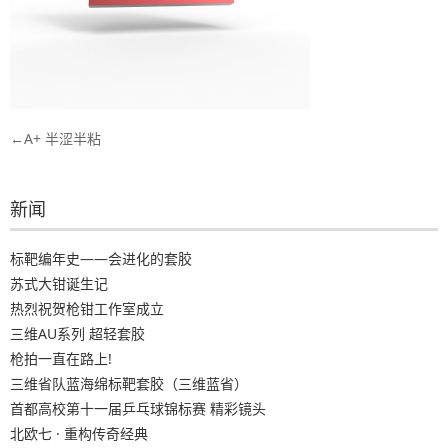
文
A+ 半涩半粘
章
导
新闻
航
标靶编年史——会进化的套胶
苏式大钳诞生记
热烈祝贺枪钳工作室成立
三维AU系列 超轻套胶
枪拍一直在路上!
三维省队蓝海绵标靶套胶（三维蓝省）
首都高校第十一届乒乓球锦标赛 精彩镜头
北欧七 · 重构传奇经典