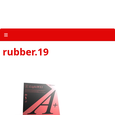
Skip
to
content
关于三维体育 |
产品图册 |
科技 |
多媒体
≡
rubber.19