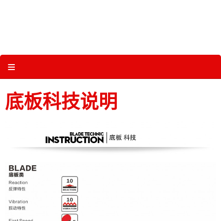
Skip
to
content
关于三维体育 |
产品图册 |
科技 |
多媒体
≡
底板科技说明